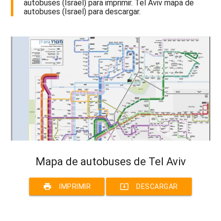
autobuses (Israel) para imprimir. Tel Aviv mapa de
autobuses (Israel) para descargar.
Mapa de autobuses de Tel Aviv
print
system_update_alt
IMPRIMIR
DESCARGAR